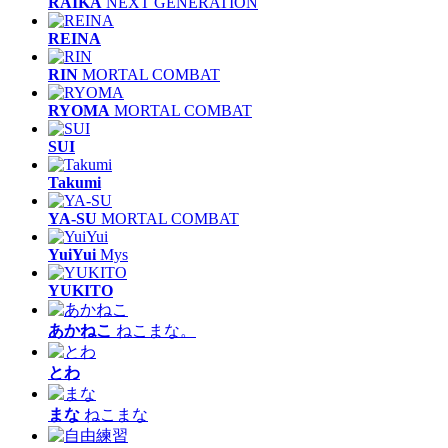
RAIKA
NEXT GENERATION
REINA
RIN
MORTAL COMBAT
RYOMA
MORTAL COMBAT
SUI
Takumi
YA-SU
MORTAL COMBAT
YuiYui
Mys
YUKITO
あかねこ
ねこまな。
とわ
まな
ねこまな