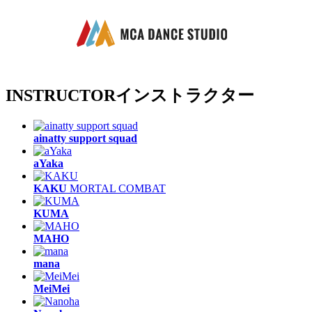
INSTRUCTOR
インストラクター
ainatty support squad
aYaka
KAKU
MORTAL COMBAT
KUMA
MAHO
mana
MeiMei