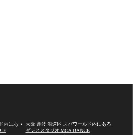
ルド内にあ
大阪 難波 浪速区 スパワールド内にある
CE
ダンススタジオ MCA DANCE