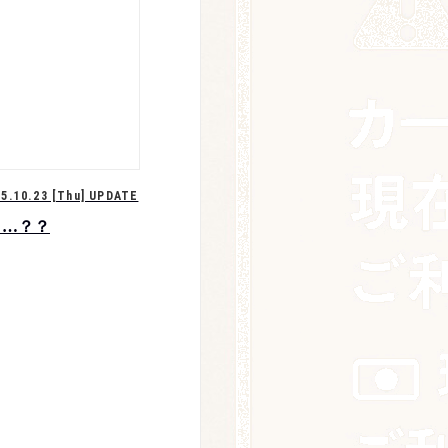
25.10.23 [Thu] UPDATE
と…？？