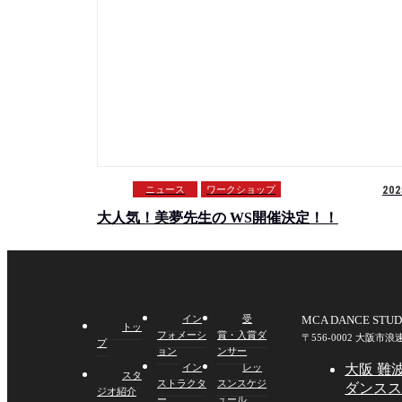
ニュース
ワークショップ
202
大人気！美夢先生の WS開催決定！！
イン
受
MCA DANCE S
トッ
フォメーシ
賞・入賞ダ
〒556-0002 大阪市
プ
ョン
ンサー
イン
レッ
大阪 難
スタ
ストラクタ
スンスケジ
ダンススタ
ジオ紹介
ー
ュール