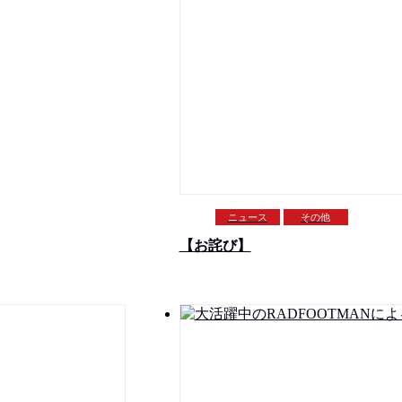
ニュース
その他
【お詫び】