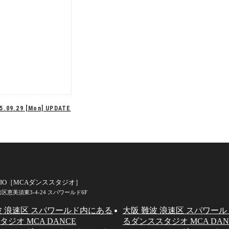
5.09.29 [Mon] UPDATE
PREV
1
2
3
NEXT
TUDIO［MCAダンススタジオ］
浪速区恵美須東3-4-24 スパワールド6F
波 浪速区 スパワールド内にある
大阪 難波 浪速区 スパワー
ジオ MCA DANCE
るダンススタジオ MCA DAN