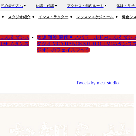
初心者の方へ
休講・代講
アクセス・館内ルート
体験・見学
ー
スタジオ紹介
インストラクター
レッスンスケジュール
料金シ
内にあるダンス
大阪 難波 浪速区 スパワールド内にあるダン
IO［MCAダンス
タジオ MCA DANCE STUDIO［MCAダンス
ジオ］のフェイスブック
Tweets by mca_studio